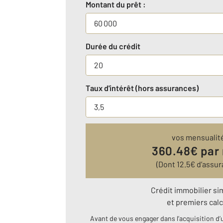
Montant du prêt :
Durée du crédit
Taux d'intérêt (hors assurances)
vos mensualit
360.48
€ par
(Dont
12.5
€ d’assur
Crédit immobilier si
et premiers calc
Avant de vous engager dans l’acquisition d’u