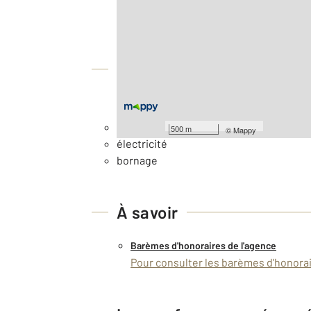
2
Surface totale : 3584 m
Équipements
Général
Eau
500 m
©
Mappy
électricité
bornage
À savoir
Barèmes d'honoraires de l'agence
Pour consulter les barèmes d'honorair