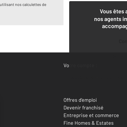
utilisant nos calculettes de
Vous êtes 
nos agents i
accompagn
Co
Deman
Votre compte :
Accéder à mon compte
Offres d'emploi
Devenir franchisé
Entreprise et commerce
Fine Homes & Estates