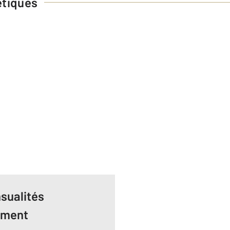
étiques
sualités
ement