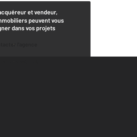
acquéreur et vendeur,
mmobiliers peuvent vous
er dans vos projets
ntacter l'agence
der une estimation