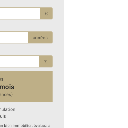
€
années
%
és
 mois
ances)
mulation
uls
n bien immobilier, évaluez la