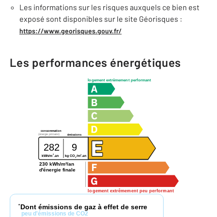
Les informations sur les risques auxquels ce bien est
exposé sont disponibles sur le site Géorisques :
https://www.georisques.gouv.fr/
Les performances énergétiques
logement extrêmement performant
consommation
(énergie primaire)
émissions
282
9
2
2
kg CO
/m
.an
kWh/m
.an
2
230 kWh/m²/an
d'énergie finale
logement extrêmement peu performant
Dont émissions de gaz à effet de serre
*
peu d'émissions de CO2