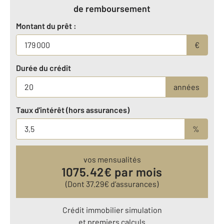
de remboursement
Montant du prêt :
€
Durée du crédit
années
Taux d'intérêt (hors assurances)
%
vos mensualités
1075.42
€ par mois
(Dont
37.29
€ d’assurances)
Crédit immobilier simulation
et premiers calculs