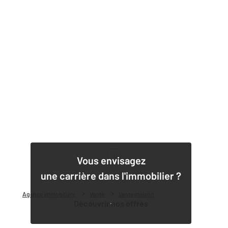
1
Vous envisagez
une carrière dans l'immobilier ?
Agence immobilière
Vente
Vente maison
Découvrir nos offres