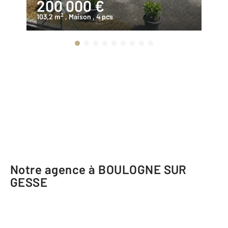
200 000 €
3
2
103,2 m
, Maison
, 4 pcs
15
Notre agence à BOULOGNE SUR
GESSE