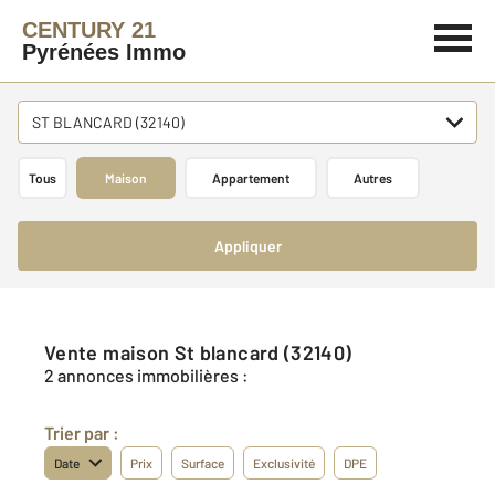
CENTURY 21
Pyrénées Immo
ST BLANCARD (32140)
Tous
Maison
Appartement
Autres
Appliquer
Vente maison St blancard (32140)
2 annonces immobilières :
Trier par :
Date
Prix
Surface
Exclusivité
DPE