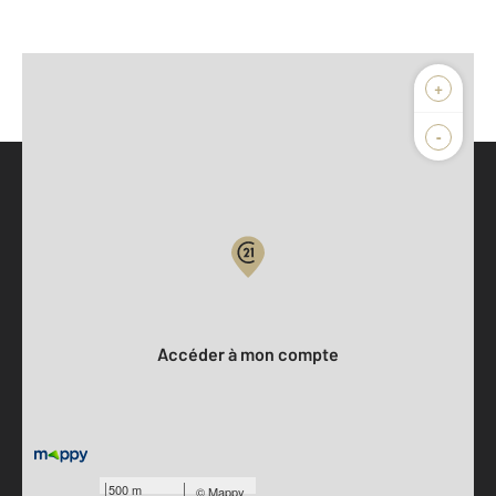
+
-
Parlons de vous, parlons biens
Votre compte :
Accéder à mon compte
Offres d'emploi
Devenir franchisé
500 m
©
Mappy