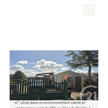
ST BLANCARD 32
2
34,50 m
, 3 pièces
Ref : 180
Maison à vendre
85 800 €
À vendre, charmant mobil-home d'environ 34
m², situé dans un environnement calme et
verdoyant au sein du PRL Le Clos du Briollé, à