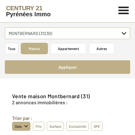
CENTURY 21
Pyrénées Immo
MONTBERNARD (31230)
Tous
Maison
Appartement
Autres
Appliquer
Vente maison Montbernard (31)
2 annonces immobilières :
Trier par :
Date
Prix
Surface
Exclusivité
DPE