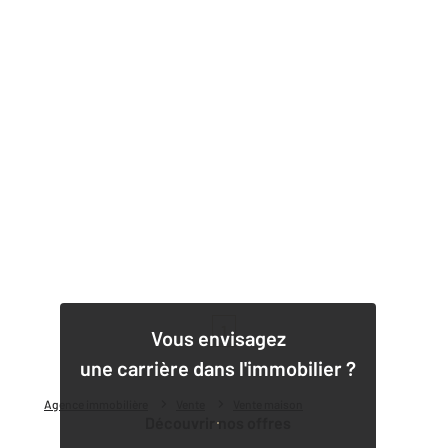
1
Vous envisagez
une carrière dans l'immobilier ?
Agence immobilière
Vente
Vente maison
Découvrir nos offres