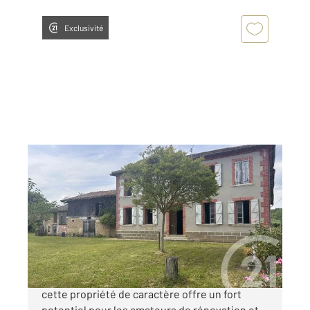
Exclusivité
MONTBERNARD 31
2
185 m
, 7 pièces
Ref : 177
Maison à vendre
100 000 €
Dans un environnement calme et verdoyant,
cette propriété de caractère offre un fort
potentiel pour les amateurs de rénovation et